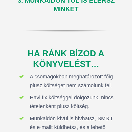
3. MUNKAIDŐN TÚL IS ELÉRSZ
MINKET
HA RÁNK BÍZOD A
KÖNYVELÉST…
A csomagokban meghatározott főig
plusz költséget nem számolunk fel.
Havi fix költséggel dolgozunk, nincs
tételenként plusz költség.
Munkaidőn kívül is hívhatsz, SMS-t
és e-mailt küldhetsz, és a lehető