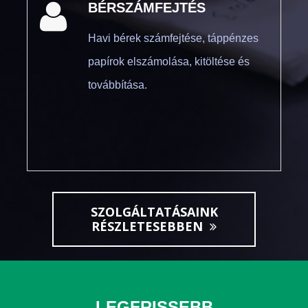
BÉRSZÁMFEJTÉS
Havi bérek számfejtése, táppénzes
papírok elszámolása, kitöltése és
továbbítása.
SZOLGÁLTATÁSAINK
RÉSZLETESEBBEN
LEGFRISSEBB